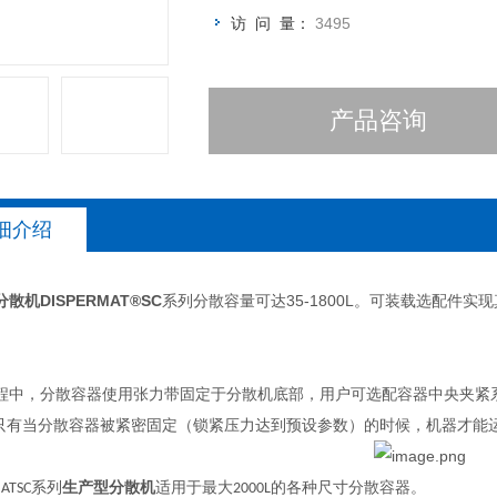
访 问 量：
3495
产品咨询
细介绍
散机DISPERMAT®SC
系列分散容量可达35-1800L。可装载选配件实现真
。
中，分散容器使用张力带固定于分散机底部，用户可选配容器中央夹紧
只有当分散容器被紧密固定（锁紧压力达到预设参数）的时候，机器才能
MATSC系列
生产型分散机
适用于最大2000L的各种尺寸分散容器。