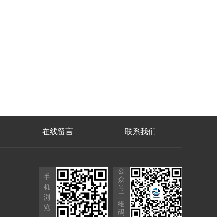
在线留言
联系我们
公
手
众
机
号
二
浏
维
览
码